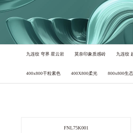
九连纹 穹界 星云岩
莫奈印象质感砖
九连纹 
400x800干粒素色
400X800柔光
800x800
FNL75K001