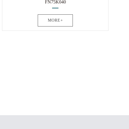
FN75K040
MORE+