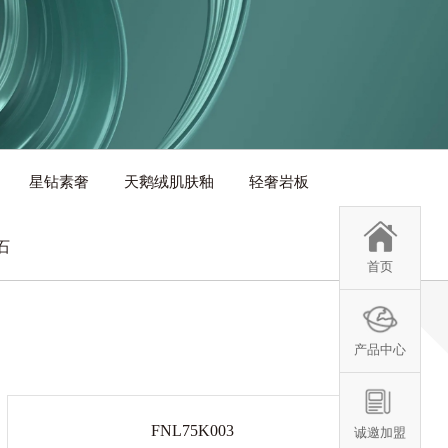
星钻素奢
天鹅绒肌肤釉
轻奢岩板
石
首页
产品中心
FNL75K003
诚邀加盟