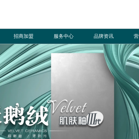
招商加盟
服务中心
品牌资讯
营
加盟优势
免费预约量房
品牌资讯
招商政策
优+服务
行业资讯
合作流程
经销商专区
加盟申请
人才招聘
菲诺芙瓷砖自创立以来，全体员工秉承“拼
产品覆盖各种规格的通体大理石、金丝大理
菲洛芙瓷砖一直秉承以产品品质
热情、全
搏、创新、发展”的企业价值理念，齐心协
石、生态大理石、双层瓷抛砖、镜面瓷片等上
的服务方式为保障，形成特有的
提供优质
力，共创辉煌，只为一个宏愿：“缔造品质生
千个花色品种。
中、售后杰出服务体系，得到了
和信赖。
活”，让更多的人享受到菲诺芙瓷砖瓷砖产品
高度认可。