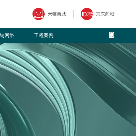
天猫商城
京东商城
销网络
工程案例
全国网络
全国工程
专卖店风采
核心,以全面
面、快捷，本公司以更加出色的态度
菲洛芙瓷砖借助于互联网特性来实现一定营销
菲洛芙瓷砖营销网络遍布全国，把健康家
全球地标性建筑首选
三大售前、售
的服务，赢得了广大客户的高度评价
目标，品牌资讯在整个品牌传播过程中起着举
品牌理念传递到了千家万户。
国。
广大经销商的
足轻重的作用。