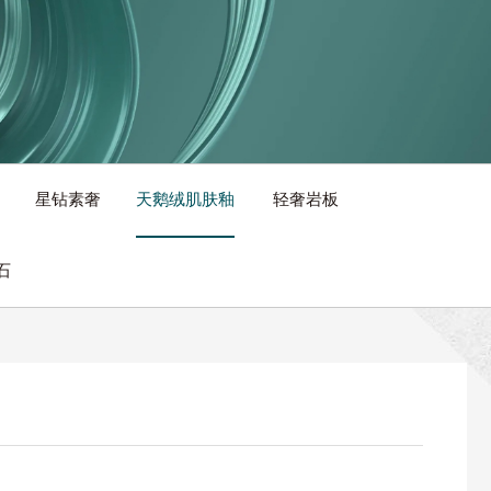
星钻素奢
天鹅绒肌肤釉
轻奢岩板
石