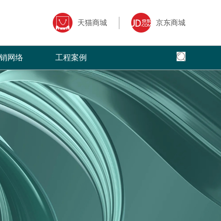
天猫商城
京东商城
销网络
工程案例
全国网络
全国工程
专卖店风采
核心,以全面
面、快捷，本公司以更加出色的态度
菲洛芙瓷砖借助于互联网特性来实现一定营销
菲洛芙瓷砖营销网络遍布全国，把健康家
全球地标性建筑首选
三大售前、售
的服务，赢得了广大客户的高度评价
目标，品牌资讯在整个品牌传播过程中起着举
品牌理念传递到了千家万户。
国。
广大经销商的
足轻重的作用。