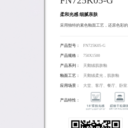
FN725K05-G
柔和光感 细腻亲肤
采用独特的素色釉面工艺，还原色彩的
产品型号：
FN725K05-G
产品规格：
750X1500
产品系列：
天鹅绒肌肤釉
釉面工艺：
天鹅绒柔光，肌肤釉
应用场景：
大堂、客厅、餐厅、卧室
产品特性：