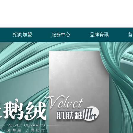
招商加盟
服务中心
品牌资讯
营
加盟优势
免费预约量房
品牌资讯
招商政策
优+服务
行业资讯
合作流程
经销商专区
加盟申请
人才招聘
菲诺芙瓷砖自创立以来，全体员工秉承“拼
产品覆盖各种规格的通体大理石、金丝大理
菲洛芙瓷砖一直秉承以产品品质
热情、全
搏、创新、发展”的企业价值理念，齐心协
石、生态大理石、双层瓷抛砖、镜面瓷片等上
的服务方式为保障，形成特有的
提供优质
力，共创辉煌，只为一个宏愿：“缔造品质生
千个花色品种。
中、售后杰出服务体系，得到了
和信赖。
活”，让更多的人享受到菲诺芙瓷砖瓷砖产品
高度认可。