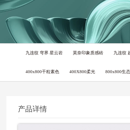
九连纹 穹界 星云岩
莫奈印象质感砖
九连纹 
400x800干粒素色
400X800柔光
800x800
产品详情