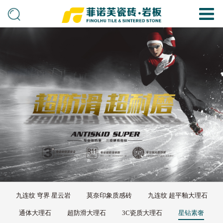
九连纹 穹界 星云岩
莫奈印象质感砖
九连纹 超平釉大理石
通体大理石
超防滑大理石
3C瓷质大理石
星钻素奢