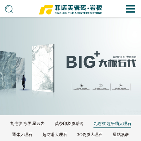
九连纹 穹界 星云岩
莫奈印象质感砖
九连纹 超平釉大理石
通体大理石
超防滑大理石
3C瓷质大理石
星钻素奢