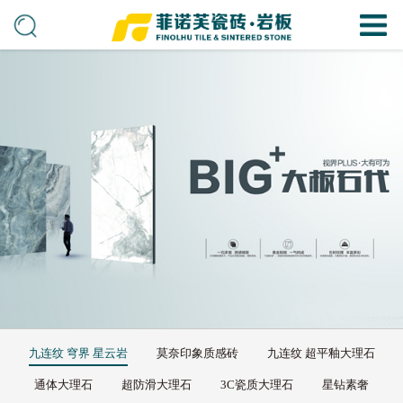
九连纹 穹界 星云岩
莫奈印象质感砖
九连纹 超平釉大理石
通体大理石
超防滑大理石
3C瓷质大理石
星钻素奢