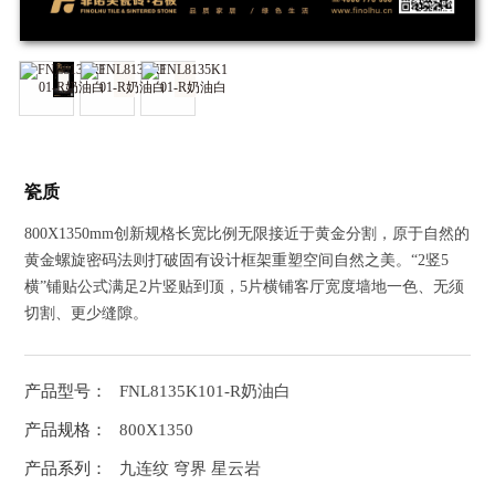
瓷质
800X1350mm创新规格长宽比例无限接近于黄金分割，原于自然的
黄金螺旋密码法则打破固有设计框架重塑空间自然之美。“2竖5
横”铺贴公式满足2片竖贴到顶，5片横铺客厅宽度墙地一色、无须
切割、更少缝隙。
产品型号：
FNL8135K101-R奶油白
产品规格：
800X1350
产品系列：
九连纹 穹界 星云岩