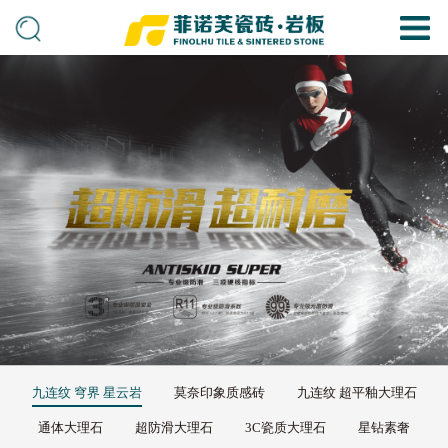
九连纹 穹界 星云岩
莫奈印象质感砖
九连纹 超平釉大理石
通体大理石
超防滑大理石
3C瓷质大理石
星钻素奢