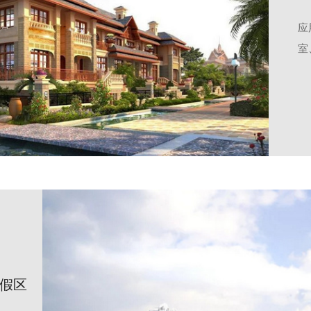
应
室
假区