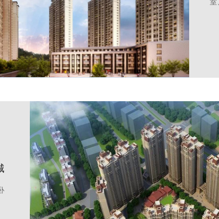
室
城
卧