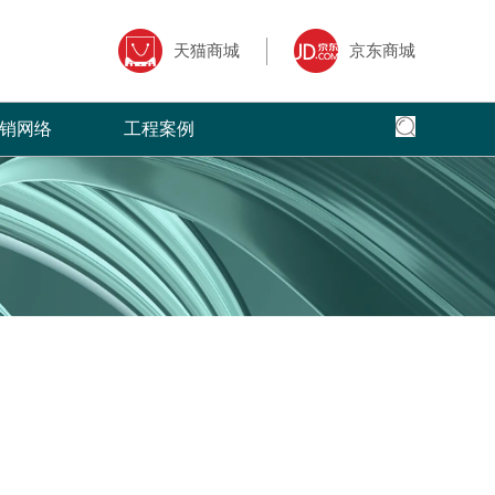
天猫商城
京东商城
销网络
工程案例
全国网络
全国工程
专卖店风采
核心,以全面
面、快捷，本公司以更加出色的态度
菲洛芙瓷砖借助于互联网特性来实现一定营销
菲洛芙瓷砖营销网络遍布全国，把健康家
全球地标性建筑首选
三大售前、售
的服务，赢得了广大客户的高度评价
目标，品牌资讯在整个品牌传播过程中起着举
品牌理念传递到了千家万户。
国。
广大经销商的
足轻重的作用。