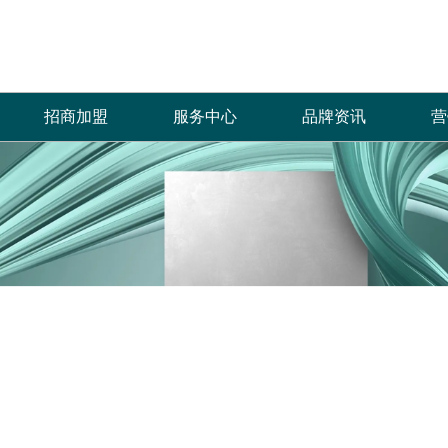
招商加盟
服务中心
品牌资讯
营
加盟优势
免费预约量房
品牌资讯
招商政策
优+服务
行业资讯
合作流程
经销商专区
加盟申请
人才招聘
菲诺芙瓷砖自创立以来，全体员工秉承“拼
产品覆盖各种规格的通体大理石、金丝大理
菲洛芙瓷砖一直秉承以产品品质
热情、全
搏、创新、发展”的企业价值理念，齐心协
石、生态大理石、双层瓷抛砖、镜面瓷片等上
的服务方式为保障，形成特有的
提供优质
力，共创辉煌，只为一个宏愿：“缔造品质生
千个花色品种。
中、售后杰出服务体系，得到了
和信赖。
活”，让更多的人享受到菲诺芙瓷砖瓷砖产品
高度认可。