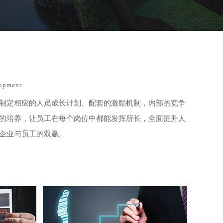
成都市张女士
已申请免费设计
·
08-06
重庆市王先生
已申请免费设计
·
08-07
昆明市李先生
已申请免费设计
·
lopment
08-05
贵阳市周先生
已申请免费设计
制定相应的人员成长计划、配套的激励机制，内部的竞争
·
08-06
的培养，让员工在每个岗位中都能发挥所长，全面提升人
北京市赖先生
已申请免费设计
企业与员工的双赢。
·
08-07
上海市何先生
已申请免费设计
·
08-05
杭州市李女士
已申请免费设计
·
08-06
西安市廖先生
已申请免费设计