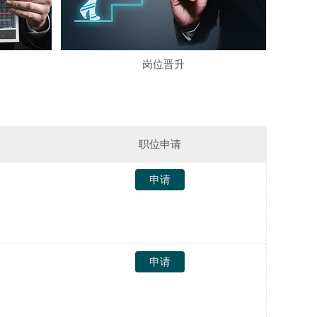
·
08-07
兰州市钟先生
已申请免费设计
·
08-05
岗位晋升
乌鲁木齐市朱先生
已申请免费设计
职位申请
发
申请
送
简
发
申请
历
送