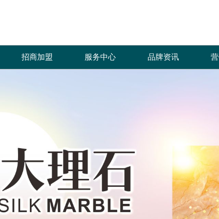
招商加盟
服务中心
品牌资讯
营
加盟优势
免费预约量房
品牌资讯
招商政策
优+服务
行业资讯
合作流程
经销商专区
加盟申请
人才招聘
菲诺芙瓷砖自创立以来，全体员工秉承“拼
产品覆盖各种规格的通体大理石、金丝大理
菲洛芙瓷砖一直秉承以产品品质
热情、全
搏、创新、发展”的企业价值理念，齐心协
石、生态大理石、双层瓷抛砖、镜面瓷片等上
的服务方式为保障，形成特有的
提供优质
力，共创辉煌，只为一个宏愿：“缔造品质生
千个花色品种。
中、售后杰出服务体系，得到了
和信赖。
活”，让更多的人享受到菲诺芙瓷砖瓷砖产品
高度认可。