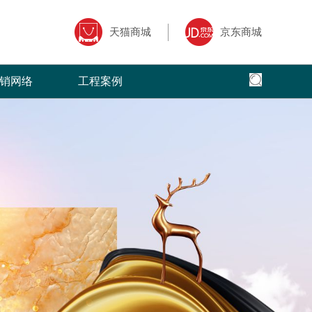
天猫商城
京东商城
销网络
工程案例
全国网络
全国工程
专卖店风采
核心,以全面
面、快捷，本公司以更加出色的态度
菲洛芙瓷砖借助于互联网特性来实现一定营销
菲洛芙瓷砖营销网络遍布全国，把健康家
全球地标性建筑首选
三大售前、售
的服务，赢得了广大客户的高度评价
目标，品牌资讯在整个品牌传播过程中起着举
品牌理念传递到了千家万户。
国。
广大经销商的
足轻重的作用。
·
08-05
成都市张女士