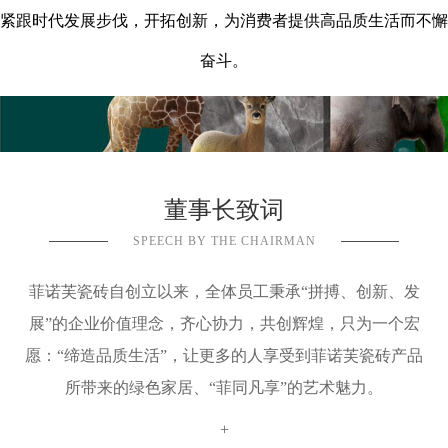
紧跟时代发展步伐，开拓创新，为消费者提供高品质生活而不懈
奋斗。
董事长致词
SPEECH BY THE CHAIRMAN
菲诺芙瓷砖自创立以来，全体员工秉承
“
拼搏、创新、发
展
”
的企业价值理念，齐心协力，共创辉煌，只为一个宏
愿：
“
缔造品质生活
”
，让更多的人享受到菲诺芙瓷砖产品
所带来的绿色家居、
“
菲同凡享
”
的艺术魅力。
+