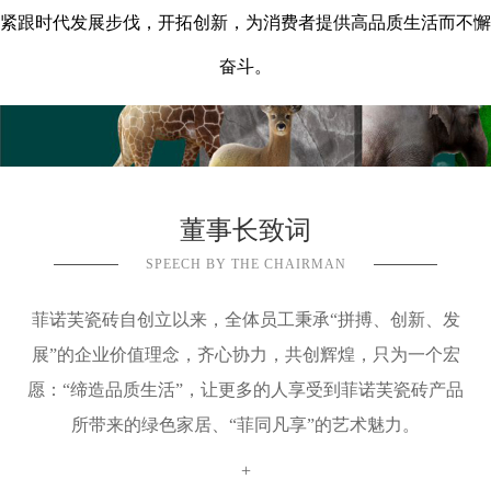
紧跟时代发展步伐，开拓创新，为消费者提供高品质生活而不懈
奋斗。
董事长致词
SPEECH BY THE CHAIRMAN
菲诺芙瓷砖自创立以来，全体员工秉承
“
拼搏、创新、发
展
”
的企业价值理念，齐心协力，共创辉煌，只为一个宏
愿：
“
缔造品质生活
”
，让更多的人享受到菲诺芙瓷砖产品
所带来的绿色家居、
“
菲同凡享
”
的艺术魅力。
+