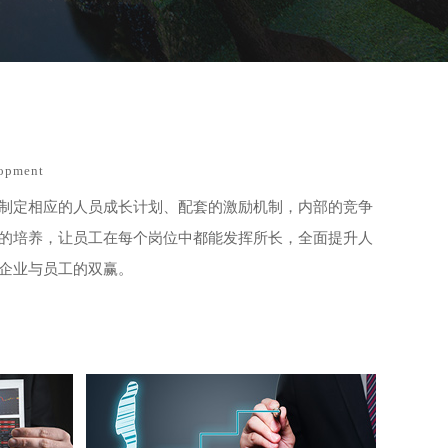
已申请免费设计
·
08-07
兰州市钟先生
已申请免费设计
·
08-05
乌鲁木齐市朱先生
已申请免费设计
·
08-05
lopment
成都市张女士
已申请免费设计
制定相应的人员成长计划、配套的激励机制，内部的竞争
·
08-06
的培养，让员工在每个岗位中都能发挥所长，全面提升人
重庆市王先生
已申请免费设计
企业与员工的双赢。
·
08-07
昆明市李先生
已申请免费设计
·
08-05
贵阳市周先生
已申请免费设计
·
08-06
北京市赖先生
已申请免费设计