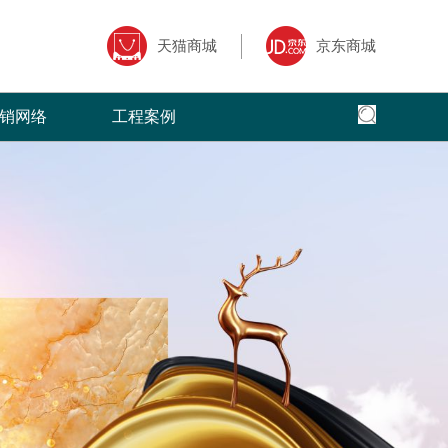
天猫商城
京东商城
销网络
工程案例
全国网络
全国工程
专卖店风采
核心,以全面
面、快捷，本公司以更加出色的态度
菲洛芙瓷砖借助于互联网特性来实现一定营销
菲洛芙瓷砖营销网络遍布全国，把健康家
全球地标性建筑首选
三大售前、售
的服务，赢得了广大客户的高度评价
目标，品牌资讯在整个品牌传播过程中起着举
品牌理念传递到了千家万户。
国。
广大经销商的
足轻重的作用。