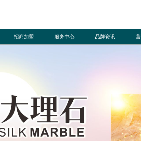
招商加盟
服务中心
品牌资讯
营
加盟优势
免费预约量房
品牌资讯
招商政策
优+服务
行业资讯
合作流程
经销商专区
加盟申请
人才招聘
菲诺芙瓷砖自创立以来，全体员工秉承“拼
产品覆盖各种规格的通体大理石、金丝大理
菲洛芙瓷砖一直秉承以产品品质
热情、全
搏、创新、发展”的企业价值理念，齐心协
石、生态大理石、双层瓷抛砖、镜面瓷片等上
的服务方式为保障，形成特有的
提供优质
力，共创辉煌，只为一个宏愿：“缔造品质生
千个花色品种。
中、售后杰出服务体系，得到了
和信赖。
活”，让更多的人享受到菲诺芙瓷砖瓷砖产品
高度认可。