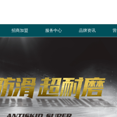
招商加盟
服务中心
品牌资讯
营
加盟优势
免费预约量房
品牌资讯
招商政策
优+服务
行业资讯
合作流程
经销商专区
加盟申请
人才招聘
菲诺芙瓷砖自创立以来，全体员工秉承“拼
产品覆盖各种规格的通体大理石、金丝大理
菲洛芙瓷砖一直秉承以产品品质
热情、全
搏、创新、发展”的企业价值理念，齐心协
石、生态大理石、双层瓷抛砖、镜面瓷片等上
的服务方式为保障，形成特有的
提供优质
力，共创辉煌，只为一个宏愿：“缔造品质生
千个花色品种。
中、售后杰出服务体系，得到了
和信赖。
活”，让更多的人享受到菲诺芙瓷砖瓷砖产品
高度认可。