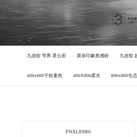
九连纹 穹界 星云岩
莫奈印象质感砖
九连纹 
400x800干粒素色
400X800柔光
800x800
FNXL85001