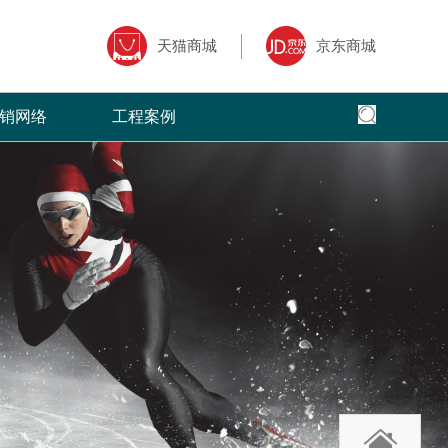
天猫商城
京东商城
销网络
工程案例
全国网络
全国工程
专卖店风采
核心,以全面
面、快捷，本公司以更加出色的态度
菲洛芙瓷砖借助于互联网特性来实现一定营销
菲洛芙瓷砖营销网络遍布全国，把健康家
全球地标性建筑首选
三大售前、售
的服务，赢得了广大客户的高度评价
目标，品牌资讯在整个品牌传播过程中起着举
品牌理念传递到了千家万户。
国。
广大经销商的
足轻重的作用。