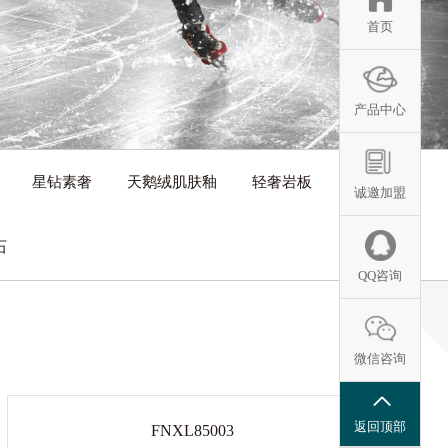
首页
产品中心
星钻素奢
天鹅绒肌肤釉
轻奢岩板
诚邀加盟
石
QQ咨询
微信咨询
返回顶部
FNXL85003