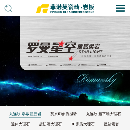
九连纹 穹界 星云岩
莫奈印象质感砖
九连纹 超平釉大理石
通体大理石
超防滑大理石
3C瓷质大理石
星钻素奢