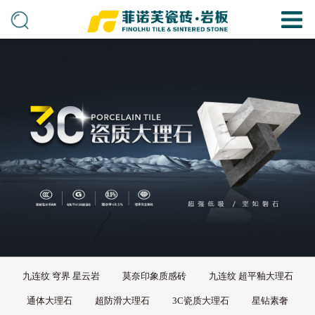
九连纹 穹界 星云岩
莫奈印象质感砖
九连纹 超平釉大理石
通体大理石
超防滑大理石
3C瓷质大理石
星钻素奢